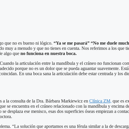
go que no es bueno ni lógico.
“Ya se me pasará” “No me duele muc
ido muy a menudo y que no tienes en cuenta. Nos referimos a los que t
de algo que
no funciona en nuestra boca.
uando la articulación entre la mandíbula y el cráneo no funcionan corr
adecido porque no es un dolor que se pueda aguantar suavemente. Está
coincidan. En una boca sana la articulación debe estar centrada y los di
s a la consulta de la Dra. Bárbara Markiewicz en
Clínica ZM,
que es ex
ue se encuentra en el cráneo relacionado con la mandíbula y encima del
se desplaza ese menisco, esas dos superficies óseas empiezan a contact
octora.
lema. “La solución que aportamos es una férula similar a la de descarga