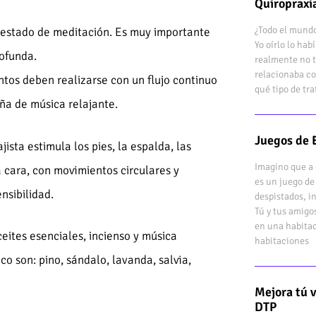
Quiropraxi
¿Todo el mundo
n estado de meditación. Es muy importante
Yo oírlo lo ha
rofunda.
realmente no t
relacionaba co
ntos deben realizarse con un flujo continuo
qué tipo de tr
ña de música relajante.
Juegos de 
jista estimula los pies, la espalda, las
Imagino que a 
la cara, con movimientos circulares y
es un juego de
nsibilidad.
despistados, i
Tú y tus amigo
en una habitac
eites esenciales, incienso y música
habitaciones
co son: pino, sándalo, lavanda, salvia,
Mejora tú 
DTP