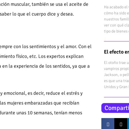
ción muscular, también se usa el aceite de
Ha acabado el 
cómo ha sido e
 saber lo que el cuerpo dice y desea.
nuestros famil
ver con qué cl
tipo de bienes 
empre con los sentimientos y el amor. Con el
El efecto 
imiento físico, etc. Los expertos explican
El otoño trae 
 en la experiencia de los sentidos, ya que a
vampiros propi
Jackson, o pel
es que una tra
Unidos y Gran
y emocional, es decir, reduce el estrés y
 las mujeres embarazadas que recibían
Comparti
 durante unas 10 semanas, tenían menos