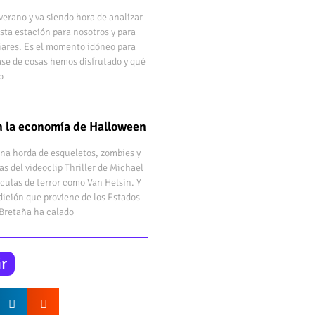
verano y va siendo hora de analizar
sta estación para nosotros y para
iares. Es el momento idóneo para
ase de cosas hemos disfrutado y qué
o
en la economía de Halloween
una horda de esqueletos, zombies y
as del videoclip Thriller de Michael
ículas de terror como Van Helsin. Y
dición que proviene de los Estados
 Bretaña ha calado
r