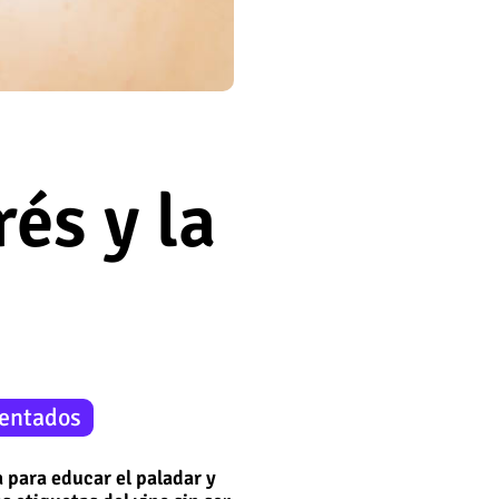
rés y la
entados
 para educar el paladar y