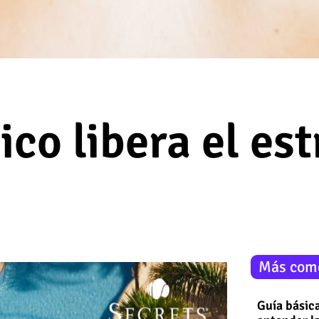
co libera el est
Más com
Guía básica