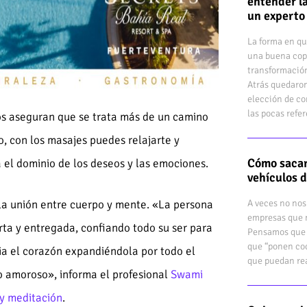
entender la
un experto
La forma en qu
una buena cop
transformación
Atrás quedaron
elección de co
las pocas refe
tos aseguran que se trata más de un camino
io, con los masajes puedes relajarte y
Cómo sacar
 el dominio de los deseos y las emociones.
vehículos 
 la unión entre cuerpo y mente. «La persona
A veces no nos
empresas que n
rta y entregada, confiando todo su ser para
Pensamos que 
que “ponen coc
a el corazón expandiéndola por todo el
que puedan rea
to amoroso», informa el profesional
Swami
 y meditación
.