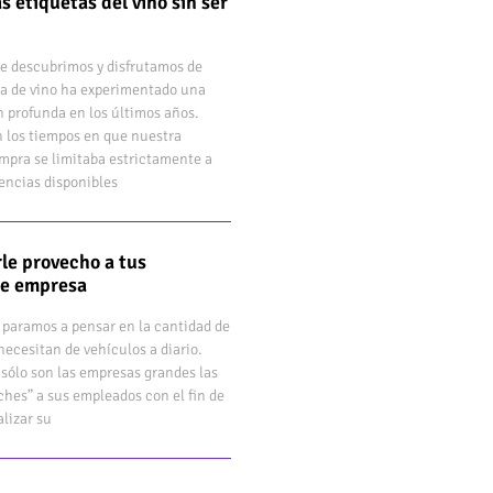
s etiquetas del vino sin ser
e descubrimos y disfrutamos de
a de vino ha experimentado una
 profunda en los últimos años.
 los tiempos en que nuestra
mpra se limitaba estrictamente a
rencias disponibles
le provecho a tus
de empresa
 paramos a pensar en la cantidad de
ecesitan de vehículos a diario.
sólo son las empresas grandes las
hes” a sus empleados con el fin de
lizar su