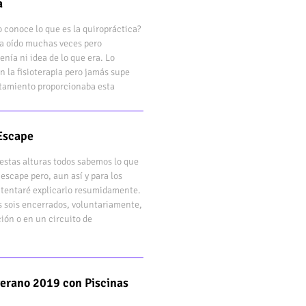
a
 conoce lo que es la quiropráctica?
bía oído muchas veces pero
enía ni idea de lo que era. Lo
n la fisioterapia pero jamás supe
atamiento proporcionaba esta
Escape
estas alturas todos sabemos lo que
 escape pero, aun así y para los
ntentaré explicarlo resumidamente.
s sois encerrados, voluntariamente,
ión o en un circuito de
verano 2019 con Piscinas