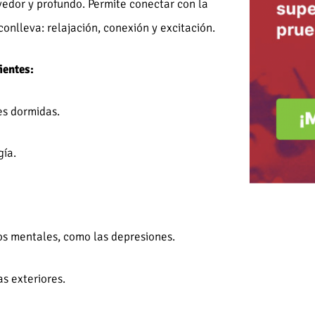
dor y profundo. Permite conectar con la
conlleva: relajación, conexión y excitación.
ientes:
es dormidas.
gía.
tos mentales, como las depresiones.
as exteriores.