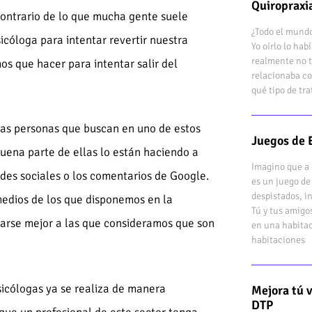
Quiropraxi
 contrario de lo que mucha gente suele
¿Todo el mundo
icóloga para intentar revertir nuestra
Yo oírlo lo ha
realmente no t
mos que hacer para intentar salir del
relacionaba co
qué tipo de tr
las personas que buscan en uno de estos
Juegos de 
uena parte de ellas lo están haciendo a
Imagino que a 
edes sociales o los comentarios de Google.
es un juego de
despistados, i
medios de los que disponemos en la
Tú y tus amigo
tarse mejor a las que consideramos que son
en una habitac
habitaciones
psicólogas ya se realiza de manera
Mejora tú 
DTP