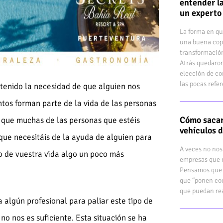
entender la
un experto
La forma en qu
una buena cop
transformación
Atrás quedaron
elección de co
las pocas refe
tenido la necesidad de que alguien nos
tos forman parte de la vida de las personas
Cómo sacar
e que muchas de las personas que estéis
vehículos 
 que necesitáis de la ayuda de alguien para
A veces no nos
o de vuestra vida algo un poco más
empresas que n
Pensamos que 
que “ponen coc
que puedan rea
a algún profesional para paliar este tipo de
o nos es suficiente. Esta situación se ha