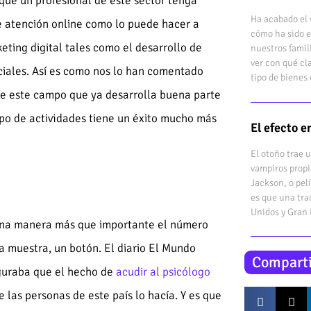
 que un profesional de este sector tenga
Ha acabado el 
de atención online como lo puede hacer a
cómo ha sido e
eting digital tales como el desarrollo de
nuestros famil
ver con qué cl
ciales. Así es como nos lo han comentado
tipo de bienes 
 de este campo que ya desarrolla buena parte
ipo de actividades tiene un éxito mucho más
El efecto 
El otoño trae 
vampiros propi
Jackson, o pel
es que una tra
Unidos y Gran
e una manera más que importante el número
a muestra, un botón. El diario El Mundo
Comparti
eguraba que el hecho de
acudir al psicólogo
las personas de este país lo hacía. Y es que