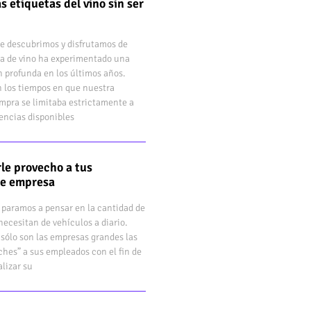
s etiquetas del vino sin ser
e descubrimos y disfrutamos de
a de vino ha experimentado una
 profunda en los últimos años.
 los tiempos en que nuestra
mpra se limitaba estrictamente a
rencias disponibles
le provecho a tus
de empresa
 paramos a pensar en la cantidad de
ecesitan de vehículos a diario.
sólo son las empresas grandes las
hes” a sus empleados con el fin de
lizar su