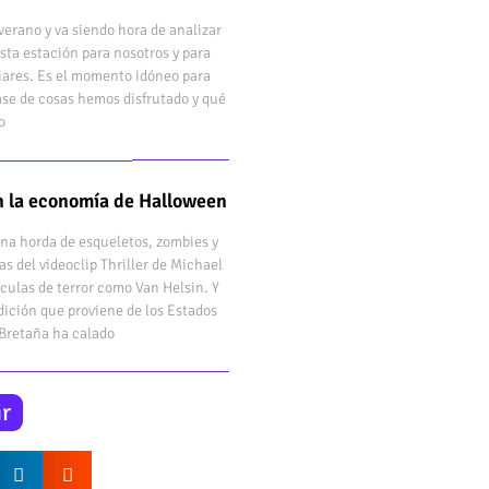
verano y va siendo hora de analizar
sta estación para nosotros y para
iares. Es el momento idóneo para
ase de cosas hemos disfrutado y qué
o
en la economía de Halloween
una horda de esqueletos, zombies y
as del videoclip Thriller de Michael
ículas de terror como Van Helsin. Y
dición que proviene de los Estados
 Bretaña ha calado
r