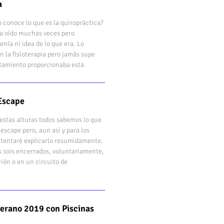
a
 conoce lo que es la quiropráctica?
bía oído muchas veces pero
enía ni idea de lo que era. Lo
n la fisioterapia pero jamás supe
atamiento proporcionaba esta
Escape
estas alturas todos sabemos lo que
 escape pero, aun así y para los
ntentaré explicarlo resumidamente.
s sois encerrados, voluntariamente,
ión o en un circuito de
verano 2019 con Piscinas