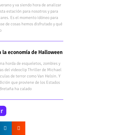
verano y va siendo hora de analizar
sta estación para nosotros y para
iares. Es el momento idóneo para
ase de cosas hemos disfrutado y qué
o
en la economía de Halloween
una horda de esqueletos, zombies y
as del videoclip Thriller de Michael
ículas de terror como Van Helsin. Y
dición que proviene de los Estados
 Bretaña ha calado
r