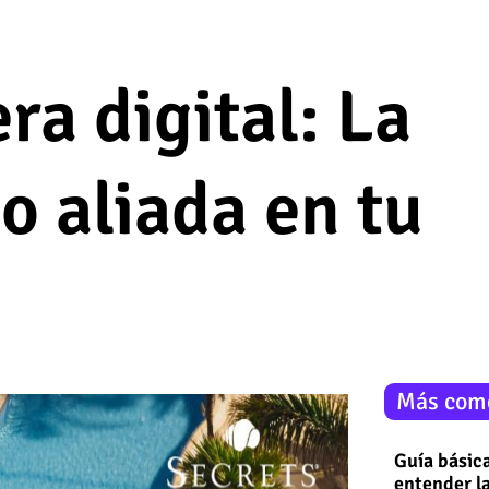
ra digital: La
o aliada en tu
Más com
Guía básica
entender la