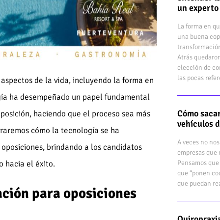
un experto
La forma en qu
una buena cop
transformación
Atrás quedaron
elección de co
las pocas refe
 aspectos de la vida, incluyendo la forma en
ogía ha desempeñado un papel fundamental
Cómo sacar
posición, haciendo que el proceso sea más
vehículos 
loraremos cómo la tecnología se ha
A veces no nos
 oposiciones, brindando a los candidatos
empresas que n
Pensamos que 
 hacia el éxito.
que “ponen coc
que puedan rea
ración para oposiciones
Quiropraxi