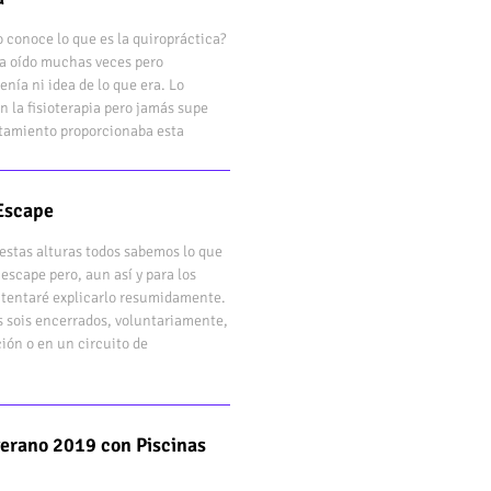
 conoce lo que es la quiropráctica?
bía oído muchas veces pero
enía ni idea de lo que era. Lo
n la fisioterapia pero jamás supe
atamiento proporcionaba esta
Escape
estas alturas todos sabemos lo que
 escape pero, aun así y para los
ntentaré explicarlo resumidamente.
s sois encerrados, voluntariamente,
ión o en un circuito de
verano 2019 con Piscinas