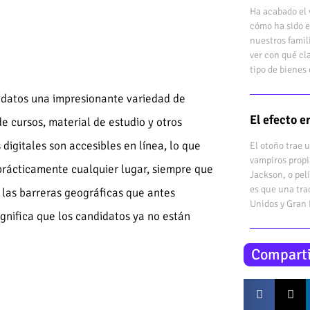
Ha acabado el 
cómo ha sido e
nuestros famil
ver con qué cl
tipo de bienes 
didatos una impresionante variedad de
El efecto 
e cursos, material de estudio y otros
digitales son accesibles en línea, lo que
El otoño trae 
vampiros propi
prácticamente cualquier lugar, siempre que
Jackson, o pel
es que una tra
 las barreras geográficas que antes
Unidos y Gran
ignifica que los candidatos ya no están
Comparti