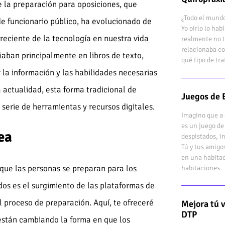
e la preparación para oposiciones, que
¿Todo el mundo
de funcionario público, ha evolucionado de
Yo oírlo lo ha
reciente de la tecnología en nuestra vida
realmente no t
relacionaba co
fiaban principalmente en libros de texto,
qué tipo de tr
 la información y las habilidades necesarias
 actualidad, esta forma tradicional de
Juegos de 
serie de herramientas y recursos digitales.
Imagino que a 
es un juego de
ea
despistados, i
Tú y tus amigo
en una habitac
que las personas se preparan para los
habitaciones
os es el surgimiento de las plataformas de
 proceso de preparación. Aquí, te ofreceré
Mejora tú 
DTP
están cambiando la forma en que los