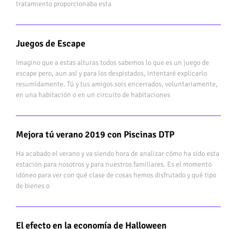
tratamiento proporcionaba esta
Juegos de Escape
Imagino que a estas alturas todos sabemos lo que es un juego de
escape pero, aun así y para los despistados, intentaré explicarlo
resumidamente. Tú y tus amigos sois encerrados, voluntariamente,
en una habitación o en un circuito de habitaciones
Mejora tú verano 2019 con Piscinas DTP
Ha acabado el verano y va siendo hora de analizar cómo ha sido esta
estación para nosotros y para nuestros familiares. Es el momento
idóneo para ver con qué clase de cosas hemos disfrutado y qué tipo
de bienes o
El efecto en la economía de Halloween