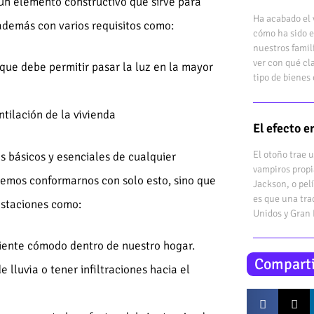
 un elemento constructivo que sirve para
Ha acabado el 
además con varios requisitos como:
cómo ha sido e
nuestros famil
ver con qué cl
o que debe permitir pasar la luz en la mayor
tipo de bienes 
entilación de la vivienda
El efecto 
El otoño trae 
 básicos y esenciales de cualquier
vampiros propi
bemos conformarnos con solo esto, sino que
Jackson, o pel
es que una tra
staciones como:
Unidos y Gran
biente cómodo dentro de nuestro hogar.
Comparti
 lluvia o tener infiltraciones hacia el