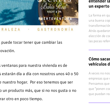
entender la
un experto
La forma en qu
una buena cop
transformación
Atrás quedaron
elección de co
las pocas refe
 puede tocar tener que cambiar las
novación.
Cómo sacar
vehículos 
s ventanas para nuestra vivienda es de
 estarán día a día con nosotros unos 40 o 50
A veces no nos
empresas que n
e nuestro hogar. Por eso tenemos que ser
Pensamos que 
que “ponen coc
o un producto más, que si no nos gusta o no
que puedan rea
ar otro en poco tiempo.