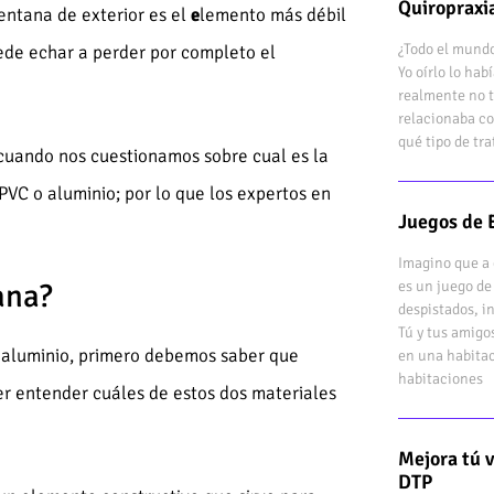
Quiropraxi
entana de exterior es el
e
lemento más débil
¿Todo el mundo
uede echar a perder por completo el
Yo oírlo lo ha
realmente no t
relacionaba co
qué tipo de tr
 cuando nos cuestionamos sobre cual es la
PVC o aluminio; por lo que los expertos en
Juegos de 
Imagino que a 
es un juego de
ana?
despistados, i
Tú y tus amigo
y aluminio, primero debemos saber que
en una habitac
habitaciones
r entender cuáles de estos dos materiales
Mejora tú 
DTP