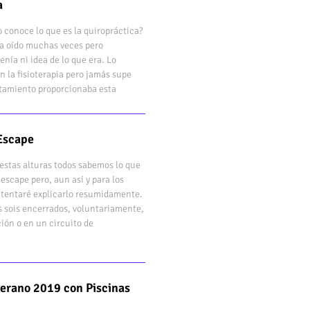
a
 conoce lo que es la quiropráctica?
bía oído muchas veces pero
enía ni idea de lo que era. Lo
n la fisioterapia pero jamás supe
atamiento proporcionaba esta
Escape
estas alturas todos sabemos lo que
 escape pero, aun así y para los
ntentaré explicarlo resumidamente.
s sois encerrados, voluntariamente,
ión o en un circuito de
verano 2019 con Piscinas