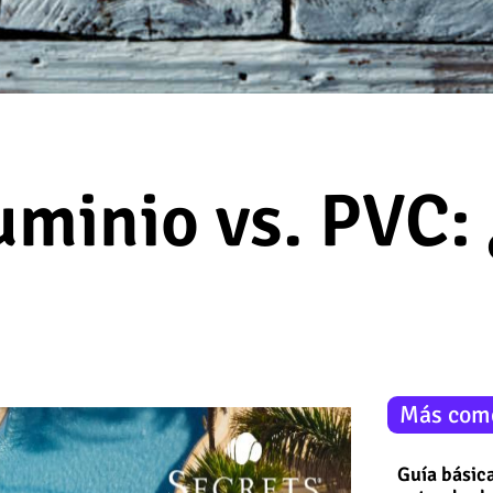
uminio vs. PVC:
Más com
Guía básica