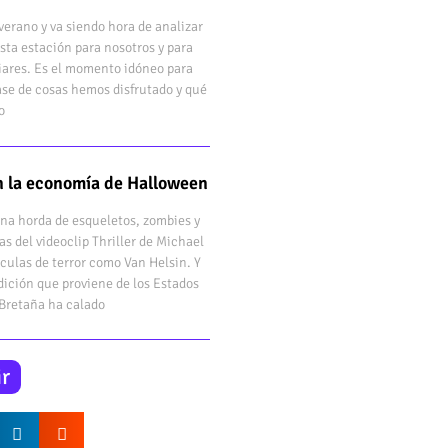
verano y va siendo hora de analizar
sta estación para nosotros y para
iares. Es el momento idóneo para
ase de cosas hemos disfrutado y qué
o
en la economía de Halloween
una horda de esqueletos, zombies y
as del videoclip Thriller de Michael
ículas de terror como Van Helsin. Y
dición que proviene de los Estados
 Bretaña ha calado
r