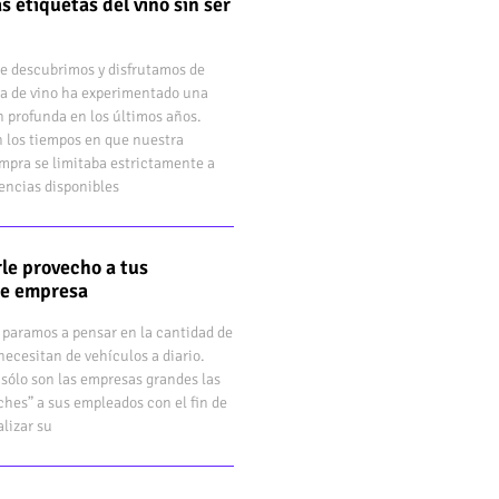
s etiquetas del vino sin ser
e descubrimos y disfrutamos de
a de vino ha experimentado una
 profunda en los últimos años.
 los tiempos en que nuestra
mpra se limitaba estrictamente a
rencias disponibles
le provecho a tus
de empresa
 paramos a pensar en la cantidad de
ecesitan de vehículos a diario.
sólo son las empresas grandes las
hes” a sus empleados con el fin de
lizar su