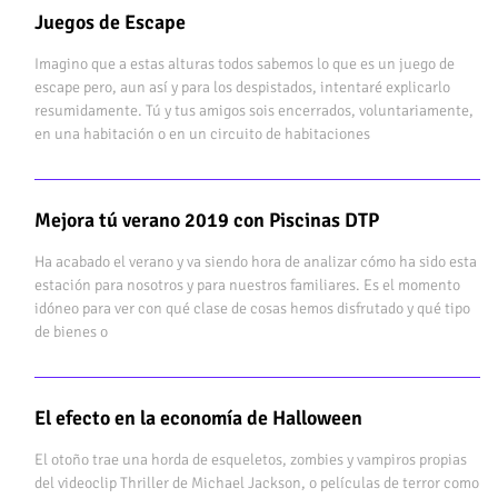
Juegos de Escape
Imagino que a estas alturas todos sabemos lo que es un juego de
escape pero, aun así y para los despistados, intentaré explicarlo
resumidamente. Tú y tus amigos sois encerrados, voluntariamente,
en una habitación o en un circuito de habitaciones
Mejora tú verano 2019 con Piscinas DTP
Ha acabado el verano y va siendo hora de analizar cómo ha sido esta
estación para nosotros y para nuestros familiares. Es el momento
idóneo para ver con qué clase de cosas hemos disfrutado y qué tipo
de bienes o
El efecto en la economía de Halloween
El otoño trae una horda de esqueletos, zombies y vampiros propias
del videoclip Thriller de Michael Jackson, o películas de terror como