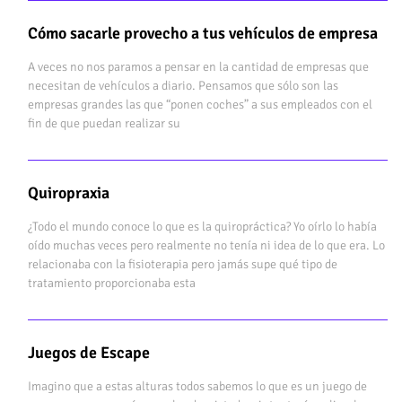
Cómo sacarle provecho a tus vehículos de empresa
A veces no nos paramos a pensar en la cantidad de empresas que
necesitan de vehículos a diario. Pensamos que sólo son las
empresas grandes las que “ponen coches” a sus empleados con el
fin de que puedan realizar su
Quiropraxia
¿Todo el mundo conoce lo que es la quiropráctica? Yo oírlo lo había
oído muchas veces pero realmente no tenía ni idea de lo que era. Lo
relacionaba con la fisioterapia pero jamás supe qué tipo de
tratamiento proporcionaba esta
Juegos de Escape
Imagino que a estas alturas todos sabemos lo que es un juego de