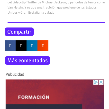
del videoclip Thriller de Michael Jackson, o películas de terror como
Van Helsin. Y es que una tradición que proviene de los Estados
Unidos y Gran Bretaña ha calado
Compartir
Más comentados