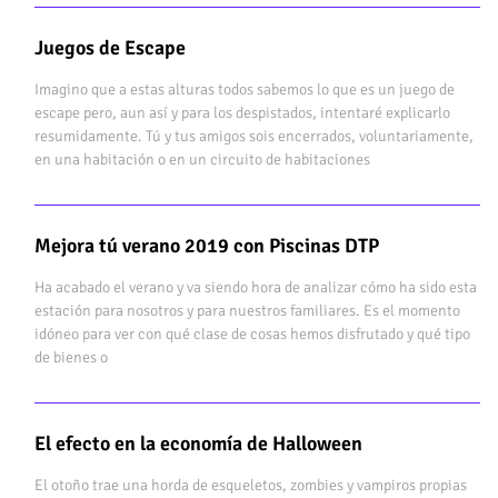
Juegos de Escape
Imagino que a estas alturas todos sabemos lo que es un juego de
escape pero, aun así y para los despistados, intentaré explicarlo
resumidamente. Tú y tus amigos sois encerrados, voluntariamente,
en una habitación o en un circuito de habitaciones
Mejora tú verano 2019 con Piscinas DTP
Ha acabado el verano y va siendo hora de analizar cómo ha sido esta
estación para nosotros y para nuestros familiares. Es el momento
idóneo para ver con qué clase de cosas hemos disfrutado y qué tipo
de bienes o
El efecto en la economía de Halloween
El otoño trae una horda de esqueletos, zombies y vampiros propias