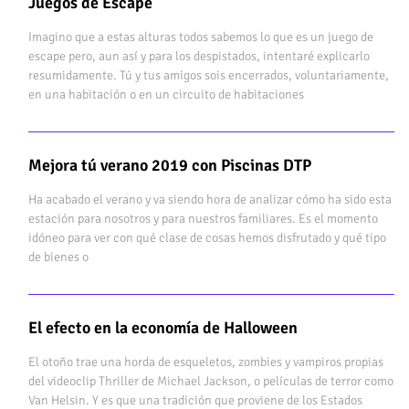
Juegos de Escape
Imagino que a estas alturas todos sabemos lo que es un juego de
escape pero, aun así y para los despistados, intentaré explicarlo
resumidamente. Tú y tus amigos sois encerrados, voluntariamente,
en una habitación o en un circuito de habitaciones
Mejora tú verano 2019 con Piscinas DTP
Ha acabado el verano y va siendo hora de analizar cómo ha sido esta
estación para nosotros y para nuestros familiares. Es el momento
idóneo para ver con qué clase de cosas hemos disfrutado y qué tipo
de bienes o
El efecto en la economía de Halloween
El otoño trae una horda de esqueletos, zombies y vampiros propias
del videoclip Thriller de Michael Jackson, o películas de terror como
Van Helsin. Y es que una tradición que proviene de los Estados