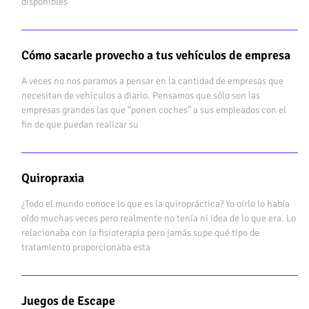
disponibles
Cómo sacarle provecho a tus vehículos de empresa
A veces no nos paramos a pensar en la cantidad de empresas que
necesitan de vehículos a diario. Pensamos que sólo son las
empresas grandes las que “ponen coches” a sus empleados con el
fin de que puedan realizar su
Quiropraxia
¿Todo el mundo conoce lo que es la quiropráctica? Yo oírlo lo había
oído muchas veces pero realmente no tenía ni idea de lo que era. Lo
relacionaba con la fisioterapia pero jamás supe qué tipo de
tratamiento proporcionaba esta
Juegos de Escape