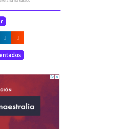
 Bretaña ha calado
r
entados