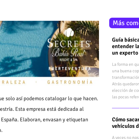
Más com
Guía básica
entender la
un experto
La forma en qu
una buena cop
transformación
Atrás quedaron
elección de co
las pocas refe
e solo así podemos catalogar lo que hacen.
estría. Esta empresa está dedicada al
Cómo sacar
e España. Elaboran, envasan y etiquetan
vehículos 
o.
A veces no nos