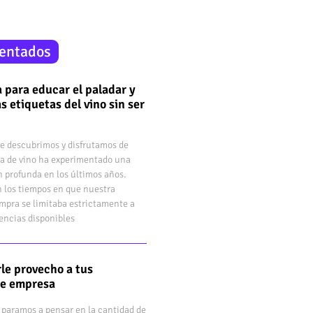
entados
 para educar el paladar y
s etiquetas del vino sin ser
e descubrimos y disfrutamos de
a de vino ha experimentado una
 profunda en los últimos años.
 los tiempos en que nuestra
mpra se limitaba estrictamente a
rencias disponibles
le provecho a tus
de empresa
 paramos a pensar en la cantidad de