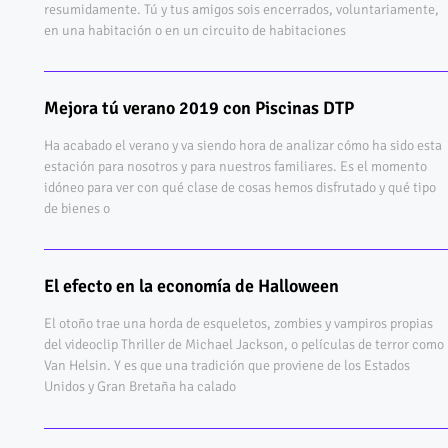
resumidamente. Tú y tus amigos sois encerrados, voluntariamente,
en una habitación o en un circuito de habitaciones
Mejora tú verano 2019 con Piscinas DTP
Ha acabado el verano y va siendo hora de analizar cómo ha sido esta
estación para nosotros y para nuestros familiares. Es el momento
idóneo para ver con qué clase de cosas hemos disfrutado y qué tipo
de bienes o
El efecto en la economía de Halloween
El otoño trae una horda de esqueletos, zombies y vampiros propias
del videoclip Thriller de Michael Jackson, o películas de terror como
Van Helsin. Y es que una tradición que proviene de los Estados
Unidos y Gran Bretaña ha calado