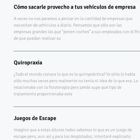
Cómo sacarle provecho a tus vehículos de empresa
A veces no nos paramos a pensar en la cantidad de empresas que
necesitan de vehículos a diario. Pensamos que sólo son las
empresas grandes las que “ponen coches” a sus empleados con el fin
de que puedan realizar su
Quiropraxia
¿Todo el mundo conoce lo que es la quiropráctica? Yo oírlo lo había
oído muchas veces pero realmente no tenía ni idea de lo que era. Lo
relacionaba con la fisioterapia pero jamás supe qué tipo de
tratamiento proporcionaba esta
Juegos de Escape
Imagino que a estas alturas todos sabemos lo que es un juego de
escape pero, aun así y para los despistados, intentaré explicarlo