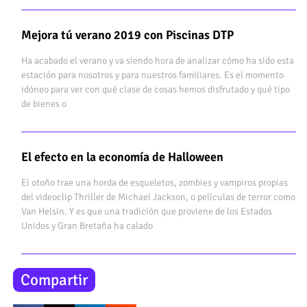
Mejora tú verano 2019 con Piscinas DTP
Ha acabado el verano y va siendo hora de analizar cómo ha sido esta
estación para nosotros y para nuestros familiares. Es el momento
idóneo para ver con qué clase de cosas hemos disfrutado y qué tipo
de bienes o
El efecto en la economía de Halloween
El otoño trae una horda de esqueletos, zombies y vampiros propias
del videoclip Thriller de Michael Jackson, o películas de terror como
Van Helsin. Y es que una tradición que proviene de los Estados
Unidos y Gran Bretaña ha calado
Compartir