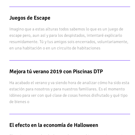
Juegos de Escape
Imagino que a estas alturas todos sabemos lo que es un juego de
escape pero, aun así y para los despistados, intentaré explicarlo
resumidamente. Tú y tus amigos sois encerrados, voluntariamente,
en una habitación o en un circuito de habitaciones
Mejora tú verano 2019 con Piscinas DTP
Ha acabado el verano y va siendo hora de analizar cómo ha sido esta
estación para nosotros y para nuestros familiares. Es el momento
idóneo para ver con qué clase de cosas hemos disfrutado y qué tipo
de bienes o
El efecto en la economía de Halloween