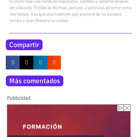
El otoño trae una horda de esqueletos, zombies y vampiros propias
del videoclip Thriller de Michael Jackson, o películas de terror como
Van Helsin. Y es que una tradición que proviene de los Estados
Unidos y Gran Bretaña ha calado
Compartir
Más comentados