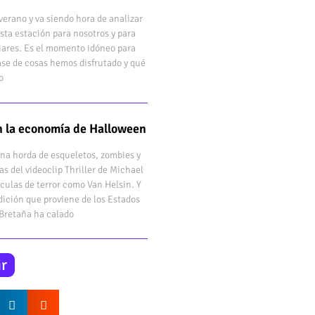
verano y va siendo hora de analizar
sta estación para nosotros y para
iares. Es el momento idóneo para
ase de cosas hemos disfrutado y qué
o
en la economía de Halloween
una horda de esqueletos, zombies y
as del videoclip Thriller de Michael
ículas de terror como Van Helsin. Y
dición que proviene de los Estados
 Bretaña ha calado
r