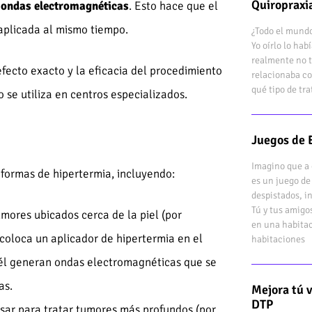
Quiropraxi
ondas electromagnéticas
. Esto hace que el
 aplicada al mismo tiempo.
¿Todo el mundo
Yo oírlo lo ha
realmente no t
 efecto exacto y la eficacia del procedimiento
relacionaba co
qué tipo de tr
 se utiliza en centros especializados.
Juegos de 
Imagino que a 
s formas de hipertermia, incluyendo:
es un juego de
despistados, i
Tú y tus amigo
umores ubicados cerca de la piel (por
en una habitac
coloca un aplicador de hipertermia en el
habitaciones
n él generan ondas electromagnéticas que se
as.
Mejora tú 
DTP
ar para tratar tumores más profundos (por