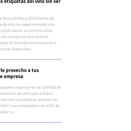
s etiquetas del vino sin ser
e descubrimos y disfrutamos de
a de vino ha experimentado una
 profunda en los últimos años.
 los tiempos en que nuestra
mpra se limitaba estrictamente a
rencias disponibles
le provecho a tus
de empresa
 paramos a pensar en la cantidad de
ecesitan de vehículos a diario.
sólo son las empresas grandes las
hes” a sus empleados con el fin de
lizar su