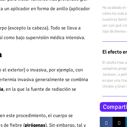
Ha acabado el 
iza un aplicador en forma de anillo (aplicador
cómo ha sido e
nuestros famil
ver con qué cl
rpo (excepto la cabeza). Todo se lleva a
tipo de bienes 
sí como bajo supervisión médica intensiva.
El efecto 
a
El otoño trae 
vampiros propi
el exterior) o invasiva, por ejemplo, con
Jackson, o pel
ipertermia invasiva generalmente se combina
es que una tra
Unidos y Gran
ia
, en la que la fuente de radiación se
Comparti
 en este procedimiento, el cuerpo se
 de fiebre (
pirógenas
). Sin embargo, tal y