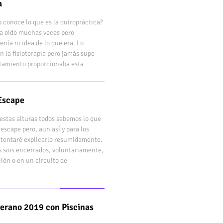
a
 conoce lo que es la quiropráctica?
bía oído muchas veces pero
enía ni idea de lo que era. Lo
n la fisioterapia pero jamás supe
atamiento proporcionaba esta
Escape
estas alturas todos sabemos lo que
 escape pero, aun así y para los
ntentaré explicarlo resumidamente.
s sois encerrados, voluntariamente,
ión o en un circuito de
verano 2019 con Piscinas