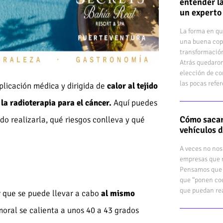
entender la
un experto
La forma en qu
una buena cop
transformación
Atrás quedaron
elección de co
las pocas refe
plicación médica y dirigida de
calor al tejido
la radioterapia para el cáncer.
Aquí puedes
Cómo sacar
do realizarla, qué riesgos conlleva y qué
vehículos 
A veces no nos
empresas que n
Pensamos que 
que “ponen coc
que puedan rea
r
que se puede llevar a cabo
al mismo
umoral se calienta a unos 40 a 43 grados