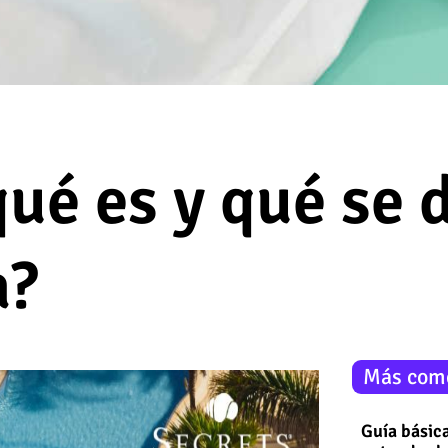
qué es y qué se 
a?
Más com
Guía básica